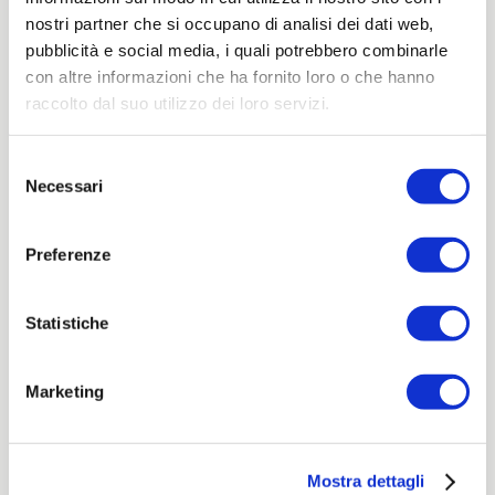
nostri partner che si occupano di analisi dei dati web,
pubblicità e social media, i quali potrebbero combinarle
con altre informazioni che ha fornito loro o che hanno
raccolto dal suo utilizzo dei loro servizi.
Selezione
E tu? Hai un progetto?
Necessari
del
consenso
Preferenze
Contattaci per una collaborazione
Statistiche
Marketing
Maggio 07, 2011
LUOGO
:
Pescara
Mostra dettagli