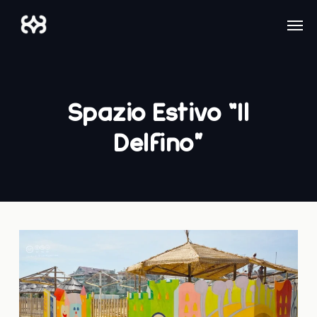
Skip
Men
to
main
content
Spazio Estivo “Il
Delfino”