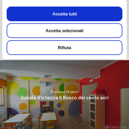
CLIENTE
: Felicittà
Accetta tutti
ANNO
: 2011
Accetta selezionati
AUTORE
: Enzo Rigamonti, Valentina Rigamonti
Rifiuta
Previous Project
Scuola d'infanzia Il Bosco dei cento acri