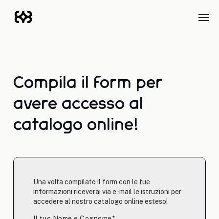
Skip
Men
to
main
content
Compila il form per
avere accesso al
catalogo online!
Una volta compilato il form con le tue
informazioni riceverai via e-mail le istruzioni per
accedere al nostro catalogo online esteso!
Il tuo Nome e Cognome*