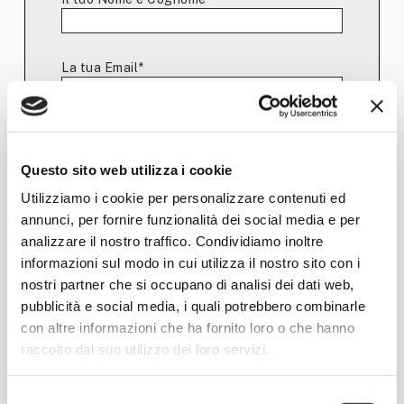
La tua Email*
Ruolo Professionale:
Questo sito web utilizza i cookie
Utilizziamo i cookie per personalizzare contenuti ed
annunci, per fornire funzionalità dei social media e per
analizzare il nostro traffico. Condividiamo inoltre
Sito Web Aziendale:(facoltativo)
informazioni sul modo in cui utilizza il nostro sito con i
nostri partner che si occupano di analisi dei dati web,
pubblicità e social media, i quali potrebbero combinarle
con altre informazioni che ha fornito loro o che hanno
Ho letto l'
informativa privacy
e
acconsento alla memorizzazione dei miei
raccolto dal suo utilizzo dei loro servizi.
dati nel vostro archivio secondo quanto
stabilito dal regolamento europeo per la
Selezione
protezione dei dati personali n- 679/2016,