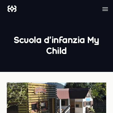
Skip
Men
to
main
content
Scuola d’infanzia My
Child