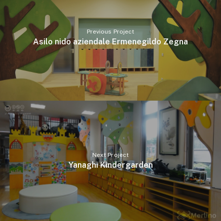
Previous Project
Asilo nido aziendale Ermenegildo Zegna
Next Project
Yanaghi Kindergarden