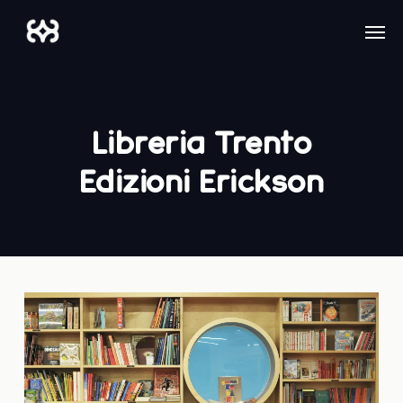
Skip
Men
to
main
content
Libreria Trento
Edizioni Erickson