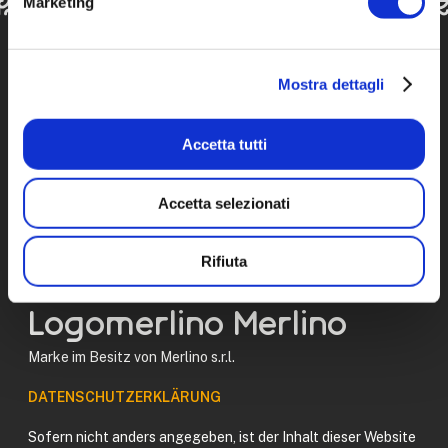
Marketing
Mostra dettagli
KONTAKTE:
Accetta tutti
Telefon: +39 0316878227
Mail: merlino@merlino.it
Accetta selezionati
Hauptsitz: Via Comana Lunga 16, 22036, Erba (CO)
Web Design by
PIDUERRE
Rifiuta
Kollaborationen
CREDITS
Logomerlino Merlino
Marke im Besitz von Merlino s.r.l.
DATENSCHUTZERKLÄRUNG
Sofern nicht anders angegeben, ist der Inhalt dieser Website