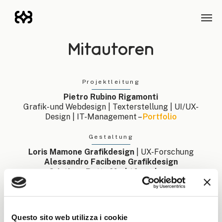
Zum
Men
Hauptinhalt
springen
Mitautoren
Projektleitung
Pietro Rubino Rigamonti
Grafik- und Webdesign | Texterstellung | UI/UX-
Design | IT-Management –
Portfolio
Gestaltung
Loris Mamone Grafikdesign
| UX-Forschung
Alessandro Facibene Grafikdesign
Cristiano Botta Marktforschung
Chiara Casale Grafikdesign
Lorenzo Bianchi Grafik- und Webdesign
Francesco Ceciliani Grafikdesign
| Visuelle
Identität | Texterstellung | UX/UI –
Profil
& Portfolio
Questo sito web utilizza i cookie