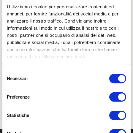
Kunstwerk
Utilizziamo i cookie per personalizzare contenuti ed
annunci, per fornire funzionalità dei social media e per
Enzo Rigamonti
Fotografie -
Steckbrief
Alessio Perboni
Fotografie -
Portfolio
analizzare il nostro traffico. Condividiamo inoltre
Gunter Richard Wett
Fotografie -
Mappe
informazioni sul modo in cui utilizza il nostro sito con i
Shaun Spiteri
Fotografie -
Mappe
nostri partner che si occupano di analisi dei dati web,
pubblicità e social media, i quali potrebbero combinarle
Inspiration
con altre informazioni che ha fornito loro o che hanno
Das Nomen-Projekt
Ikonen -
Website
raccolto dal suo utilizzo dei loro servizi.
Siteinspire
Webgestaltung -
Website
Open-Source-Intelligenz
Selezione
Necessari
del
Vivus Sofortige
SVG-Animation -
Website
Squoosh
Bild-Format-Konvertierung -
Website
consenso
W3School
Kodierung -
Website
Preferenze
Cookiebot
Datenschutzrichtlinie | GDPR -
Website
Urheberrecht von
Creatives Commons
-
Website
Clarity
Datenanalyse -
Website
Statistiche