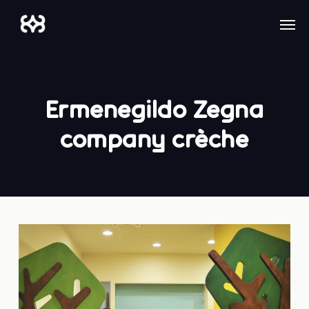
Skip
Men
to
main
content
Ermenegildo Zegna
company crèche